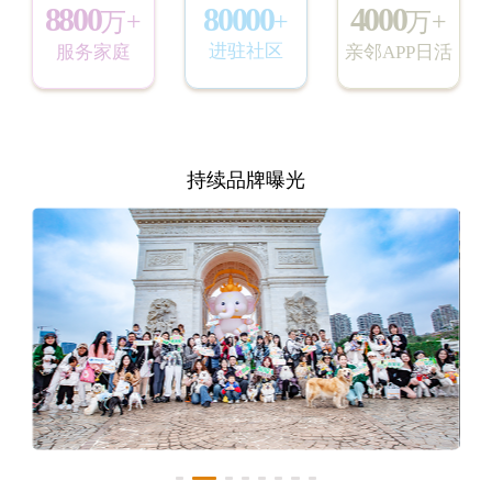
8800
4000
80000
万+
万+
+
进驻社区
服务家庭
亲邻APP日活
持续品牌曝光