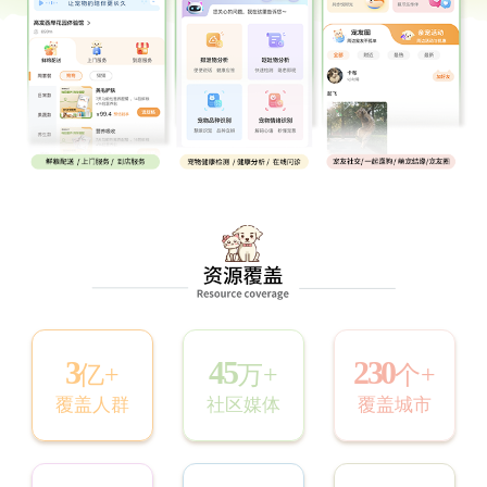
3
45
230
亿+
万+
个+
覆盖人群
社区媒体
覆盖城市